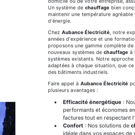
domicile ou de votre entreprise, ass
Un système de
chauffage
bien conç
maintenir une température agréable
d'énergie.
Chez
Aubance Électricité
, notre ex
années d'expérience et une formatio
proposons une gamme complète de ser
nouveaux systèmes de
chauffage
à 
systèmes existants. Notre approche 
adaptées à chaque situation, que ce
des bâtiments industriels.
Faire appel à
Aubance Électricité
po
plusieurs avantages :
Efficacité énergétique
: Nou
performants et économes en 
factures tout en respectant 
Confort
: Nos solutions de
c
idéale dans vos espaces de v