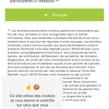
particulières ci-dessous **
Envoyer
** Les données personnelles communiquées sont nécessaires aux
fins de vous contacter et sont enregistrées dans un fichier
informatisé. Elles sont destinées à Aubance Électricité et ses sous-
traitants dans le seul but de répondre à votre message. Les données
collectées seront communiquées aux seuls destinataires suivants:
Aubance Électricité 14 bis Rue Raphaël Lecuit, 49320 Brissac-Loire-
Aubance contact@aubance-electricite.fr. Vous disposez de droits
d’accès, de rectification, d’effacement, de portabilité, de limitation,
d’opposition, de retrait de votre consentement à tout moment et du
droit d’introduire une réclamation auprès d’une autorité de contrôle,
ainsi que d’organiser le sort de vos données post-mortem. Vous
pouvez exercer ces droits par voie postale à l'adresse 14 bis Rue
Raphaël Lecuit, 49320 Brissac-Loire-Aubance ou par courrier
électronique à l'adresse contact@aubance-electricite.fr. Un
justificatif d'identité pourra vous être demandé. Nous conservons
vos données pendant la période de prise de contact puis pendant la
durée de prescription légale aux fins probatoires et de gestion des
contentieux. Vous avez le droit de vous inscrire sur la liste
Ce site utilise des cookies
d'opposition au démarchage téléphonique, disponible à cette
et vous donne le contrôle
adresse:
Bloctel.gouv.fr
. Consultez le site cnil.fr pour plus
d’informations sur vos droits.
sur ceux que vous