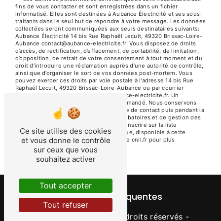
fins de vous contacter et sont enregistrées dans un fichier
informatisé. Elles sont destinées à Aubance Électricité et ses sous-
traitants dans le seul but de répondre à votre message. Les données
collectées seront communiquées aux seuls destinataires suivants:
Aubance Électricité 14 bis Rue Raphaël Lecuit, 49320 Brissac-Loire-
Aubance contact@aubance-electricite.fr. Vous disposez de droits
d’accès, de rectification, d’effacement, de portabilité, de limitation,
d’opposition, de retrait de votre consentement à tout moment et du
droit d’introduire une réclamation auprès d’une autorité de contrôle,
ainsi que d’organiser le sort de vos données post-mortem. Vous
pouvez exercer ces droits par voie postale à l'adresse 14 bis Rue
Raphaël Lecuit, 49320 Brissac-Loire-Aubance ou par courrier
électronique à l'adresse contact@aubance-electricite.fr. Un
justificatif d'identité pourra vous être demandé. Nous conservons
vos données pendant la période de prise de contact puis pendant la
durée de prescription légale aux fins probatoires et de gestion des
contentieux. Vous avez le droit de vous inscrire sur la liste
Ce site utilise des cookies
d'opposition au démarchage téléphonique, disponible à cette
et vous donne le contrôle
adresse:
Bloctel.gouv.fr
. Consultez le site cnil.fr pour plus
d’informations sur vos droits.
sur ceux que vous
souhaitez activer
Tout accepter
Recherches fréquentes
Tout refuser
©
Vistalid
- 2026 - Tous droits réservés -