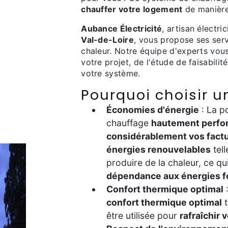
chauffer votre logement
de manièr
Aubance Électricité
, artisan électri
Val-de-Loire
, vous propose ses serv
chaleur. Notre équipe d'experts vo
votre projet, de l'étude de faisabilit
votre système.
Pourquoi choisir 
Économies d'énergie
: La p
chauffage
hautement perfo
considérablement vos factu
énergies renouvelables
tell
produire de la chaleur, ce q
dépendance aux énergies f
Confort thermique optimal
:
confort thermique optimal
t
être utilisée pour
rafraîchir