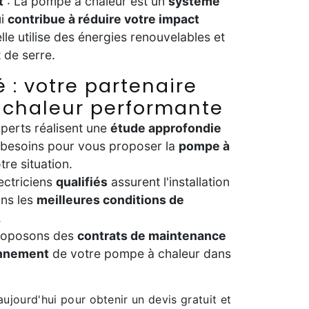
t
: La pompe à chaleur est un
système
i
contribue à réduire votre impact
 elle utilise des énergies renouvelables et
 de serre.
 : votre partenaire
 chaleur performante
perts réalisent une
étude approfondie
 besoins pour vous proposer la
pompe à
tre situation.
ectriciens
qualifiés
assurent l'installation
ans les
meilleures conditions de
.
roposons des
contrats de maintenance
onnement
de votre pompe à chaleur dans
ujourd'hui pour obtenir un devis gratuit et