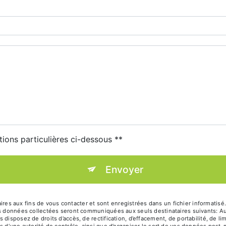
tions particulières ci-dessous **
Envoyer
 aux fins de vous contacter et sont enregistrées dans un fichier informatisé. 
es données collectées seront communiquées aux seuls destinataires suivants: Au
disposez de droits d’accès, de rectification, d’effacement, de portabilité, de lim