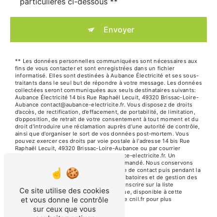
particulières ci-dessous **
Envoyer
** Les données personnelles communiquées sont nécessaires aux
fins de vous contacter et sont enregistrées dans un fichier
informatisé. Elles sont destinées à Aubance Électricité et ses sous-
traitants dans le seul but de répondre à votre message. Les données
collectées seront communiquées aux seuls destinataires suivants:
Aubance Électricité 14 bis Rue Raphaël Lecuit, 49320 Brissac-Loire-
Aubance contact@aubance-electricite.fr. Vous disposez de droits
d’accès, de rectification, d’effacement, de portabilité, de limitation,
d’opposition, de retrait de votre consentement à tout moment et du
droit d’introduire une réclamation auprès d’une autorité de contrôle,
ainsi que d’organiser le sort de vos données post-mortem. Vous
pouvez exercer ces droits par voie postale à l'adresse 14 bis Rue
Raphaël Lecuit, 49320 Brissac-Loire-Aubance ou par courrier
électronique à l'adresse contact@aubance-electricite.fr. Un
justificatif d'identité pourra vous être demandé. Nous conservons
vos données pendant la période de prise de contact puis pendant la
durée de prescription légale aux fins probatoires et de gestion des
contentieux. Vous avez le droit de vous inscrire sur la liste
Ce site utilise des cookies
d'opposition au démarchage téléphonique, disponible à cette
et vous donne le contrôle
adresse:
Bloctel.gouv.fr
. Consultez le site cnil.fr pour plus
d’informations sur vos droits.
sur ceux que vous