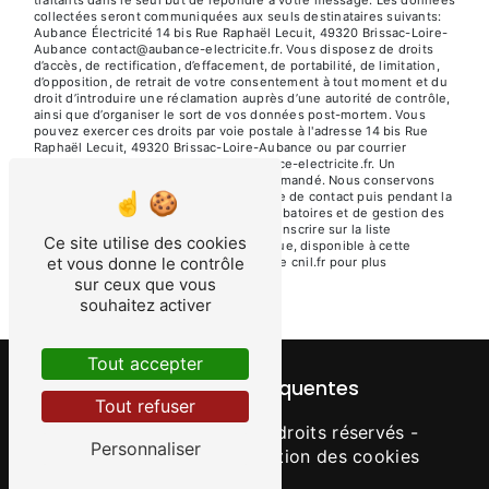
traitants dans le seul but de répondre à votre message. Les données
collectées seront communiquées aux seuls destinataires suivants:
Aubance Électricité 14 bis Rue Raphaël Lecuit, 49320 Brissac-Loire-
Aubance contact@aubance-electricite.fr. Vous disposez de droits
d’accès, de rectification, d’effacement, de portabilité, de limitation,
d’opposition, de retrait de votre consentement à tout moment et du
droit d’introduire une réclamation auprès d’une autorité de contrôle,
ainsi que d’organiser le sort de vos données post-mortem. Vous
pouvez exercer ces droits par voie postale à l'adresse 14 bis Rue
Raphaël Lecuit, 49320 Brissac-Loire-Aubance ou par courrier
électronique à l'adresse contact@aubance-electricite.fr. Un
justificatif d'identité pourra vous être demandé. Nous conservons
vos données pendant la période de prise de contact puis pendant la
durée de prescription légale aux fins probatoires et de gestion des
contentieux. Vous avez le droit de vous inscrire sur la liste
Ce site utilise des cookies
d'opposition au démarchage téléphonique, disponible à cette
et vous donne le contrôle
adresse:
Bloctel.gouv.fr
. Consultez le site cnil.fr pour plus
d’informations sur vos droits.
sur ceux que vous
souhaitez activer
Tout accepter
Recherches fréquentes
Tout refuser
©
Vistalid
- 2026 - Tous droits réservés -
Personnaliser
Mentions légales
-
Gestion des cookies